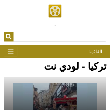
-
القائمة
تركيا - لودي نت