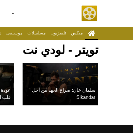
-
ميكس
تليفزيون
مسلسلات
موسيقى
د
تويتر - لودي نت
سلمان خان: صراع الجهد من أجل
عودة 
Sikandar
قلب ا