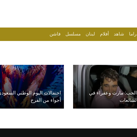
راما
شاهد
أفلام
لبنان
مسلسل
فاشن
الحب: مارت وعفراء في
احتفالات اليوم الوطني السعودي
لشائعات
أجواء من الفرح