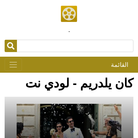
-
القائمة
كان يلدريم - لودي نت