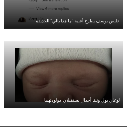
عايض يوسف يطرح أغنية "ما هدا بالي" الجديدة
لوغان بول ونينا أجدال يستقبلان مولودتهما