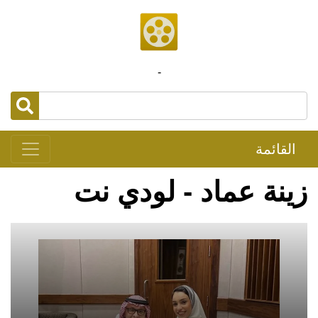
-
القائمة
زينة عماد - لودي نت