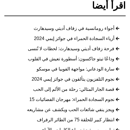
اقرأ أيضا
أجواء رومانسية في زفاف أديتي وسيدهارث
أزياء السجادة الحمراء في جوائز إيمي 2024
فرحة زفاف أديتي وسيدهارث: لحظات لا تُنسى
وداعًا تيتو جاكسون: أسطورة تعيش في القلوب
سارة الودعاني: مواجهة الفوبيا في موسكو
نجوم التلفزيون يتألقون في جوائز إيمي 2024
قصة الجار المثالي: رحلة من الألم إلى الحب
نجوم السجادة الحمراء: مهرجان الفضائيات 15
ويجز ينفي شائعات الحب ويكشف عن مشاريعه
انتظار كبير للحلقة 75 من الطائر الرفراف
ترامب وسويفت: صراع الكلمات والآراء