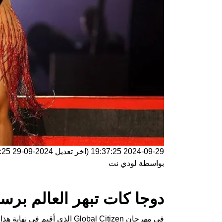
2024-09-29 19:37:25
(اخر تعديل
2024-09-29 19:37:25
بواسطة
لودي نت
دوجا كات تبهر العالم برسال
في مهرجان Global Citizen الذي 