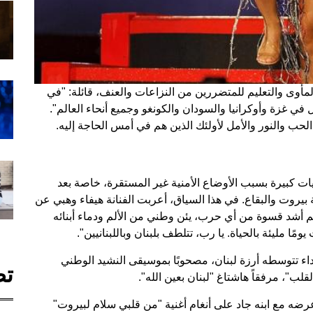
مأوى والتعليم للمتضررين من النزاعات والعنف، قائلة: "في
 في غزة وأوكرانيا والسودان والكونغو وجميع أنحاء العالم".
لحب والنور والأمل لأولئك الذين هم في أمس الحاجة إليه.
ديات كبيرة بسبب الأوضاع الأمنية غير المستقرة، خاصة بعد
يروت والبقاع. في هذا السياق، أعربت الفنانة هيفاء وهبي عن
هم أشد قسوة من أي حرب، يئن وطني من الألم ودماء أبنائه
ا مليئة بالحياة. يا رب، تتلطف بلبنان وباللبنانيين".
اء تتوسطه أرزة لبنان، مصحوبًا بموسيقى النشيد الوطني
تص
قلب"، مرفقاً هاشتاغ "لبنان بعين الله".
ه مع ابنه جاد على أنغام أغنية "من قلبي سلام لبيروت"