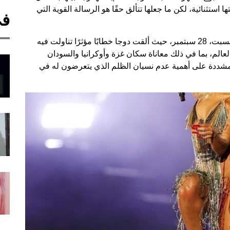
استثنائية، لكن ما جعلها تتألق حقًا هو الرسالة القوية التي
في
أقيم الاحتفال في سنترال بارك بمدينة نيويورك يوم السبت، 28 سبتمبر، حيث ألقت دوجا خطابًا مؤثرًا تناولت فيه
لعالم، بما في ذلك معاناة سكان غزة وأوكرانيا والسودان
 مشددة على أهمية عدم نسيان الظلم الذي يتعرضون له في