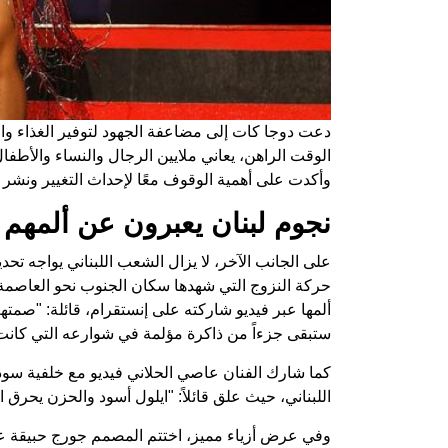
دعت دوجا كات إلى مضاعفة الجهود لتوفير الغذاء وال
الوقت الراهن، يعاني ملايين الرجال والنساء والأطفال
وأكدت على أهمية الوقوف معًا لإحداث التغيير ونشر ا
نجوم لبنان يعبرون عن ألمهم
على الجانب الآخر، لا يزال الشعب اللبناني يواجه تح
حركة النزوج التي شهدها سكان الجنوب نحو العاصمة ب
ألمها عبر فيديو شاركته على إنستقرام، قائلة: "صمت
ستبقى جزءاً من ذاكرة مؤلمة في شوارعه التي كانت يومً
كما شارك الفنان عاصي الحلاني فيديو مع خلفية سود
اللبناني، حيث علق قائلاً: "ايلول أسود والحزن يحرق ال
وفي عرض أزياء مميز، اختتم المصمم جورج حبيقة عرض