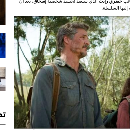
انب
جيفري رايت
الذي سيعيد تجسيد شخصية
إسحاق
، بعد أن
إليها السلسلة.
تص