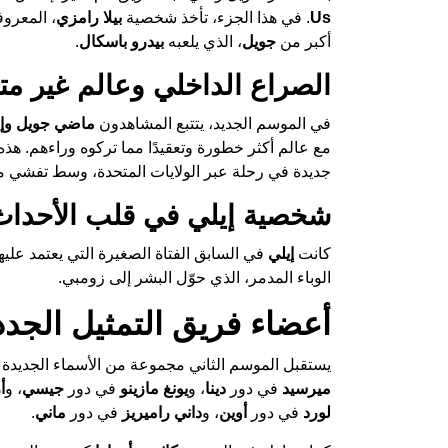
Us
. في هذا الجزء، تأخذ شخصية
بيلا رامزي
، المعروف
أكبر من
جويل
، الذي يلعبه
بيدرو باسكال
.
الصراع الداخلي وعالم غير مت
في الموسم الجديد، يتتبع المشاهدون
ماضي جويل وإي
مع عالم أكثر خطورة وتعقيدًا مما تركوه وراءهم. هذه
جديدة في رحلة عبر الولايات المتحدة، وسط تفشي
شخصية إيلي في قلب الأحداث
كانت
إيلي
في السابق الفتاة الصغيرة التي يعتمد عليه
الوباء المدمر، الذي حوّل البشر إلى زومبي.
أعضاء فريق التمثيل الجدد
يستقبل الموسم الثاني مجموعة من الأسماء الجديدة 
ميرسيد
في دور
دينا
، و
يونغ مازينو
في دور
جيسي
، و
أ
لورد
في دور
أوين
، و
داني راميريز
في دور
ماني
.