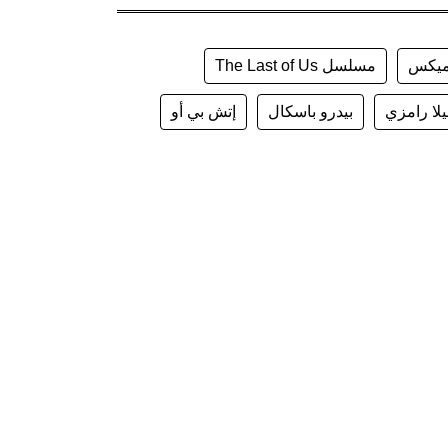
يكس
مسلسل The Last of Us
يلا رامزي
بيدرو باسكال
إتش بي أو