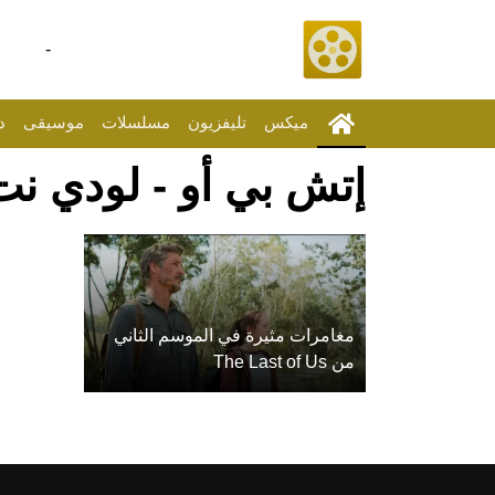
-
ميكس
تليفزيون
مسلسلات
موسيقى
د
إتش بي أو - لودي نت
مغامرات مثيرة في الموسم الثاني
من The Last of Us