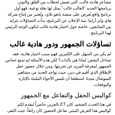
مشاعر هادية غالب، التي تعيش لحظات من القلق والتوتر.
برنامجها الجديد "الغالب غالب" يمثل لها نقلة نوعية، فهو أول
برنامج واقع يُعرض على منصة يانغو بلاي، ويُعتبر من إنتاج شركة
هاي وايز أرابيا. منذ الإعلان عن البرنامج، بدأت التساؤلات تتزايد
بين المتابعين، خاصة حول اختيار هادية غالب لتكون الوجه الرئيس
لهذا البرنامج.
تساؤلات الجمهور ودور هادية غالب
لم يكن من السهل على الكثيرين فهم سبب اختيار هادية، فقد
تساءل البعض: لماذا هي بالذات؟ لكن هذه الأسئلة لم تمنع حماس
الجمهور لمعرفة المزيد عن تجربتها. ومن خلال حضور حفل
الإطلاق الذي أقيم في دبي، حيث تواجد العديد من مشاهير
السوشال ميديا، استطعنا أن نلمس الأجواء المليئة بالإثارة
والتوقعات.
كواليس الحفل والتفاعل مع الجمهور
في هذا الحدث الضخم، كان ET بالعربي حاضراً ليقدم لكم
كواليس هذا العرض المثير. تفاعل الحضور كان رائعاً، حيث التقى