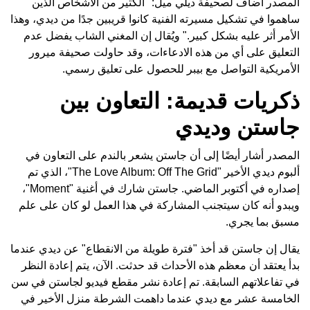
المصدر أضاف لصحيفة ديلي ميل: "الكثير من الأشخاص الذين
ساهموا في تشكيل مسيرته الفنية كانوا قريبين جدًا من ديدي، وهذا
الأمر أثر عليه بشكل كبير." ويُقال إن المغني الشاب يفضل عدم
التعليق على أي من هذه الادعاءات، وقد حاولت صحيفة ميرور
الأمريكية التواصل مع بيبر للحصول على تعليق رسمي.
ذكريات قديمة: التعاون بين
جاستن وديدي
المصدر أشار أيضًا إلى أن جاستن يشعر بالندم على التعاون في
ألبوم ديدي الأخير "The Love Album: Off The Grid"، الذي تم
إصداره في أكتوبر الماضي. جاستن شارك في أغنية "Moment"،
ويبدو أنه كان سيتجنب المشاركة في هذا العمل لو كان على علم
مسبق بما يجري.
يقال إن جاستن قد أخذ "فترة طويلة من الانقطاع" عن ديدي عندما
بدأ يعتقد أن معظم هذه الأحداث قد حدثت. الآن، يتم إعادة النظر
في تفاعلاتهم السابقة. تم إعادة نشر مقطع فيديو لجاستن في سن
الخامسة عشر مع ديدي عندما داهمت الشرطة منزل الأخير في