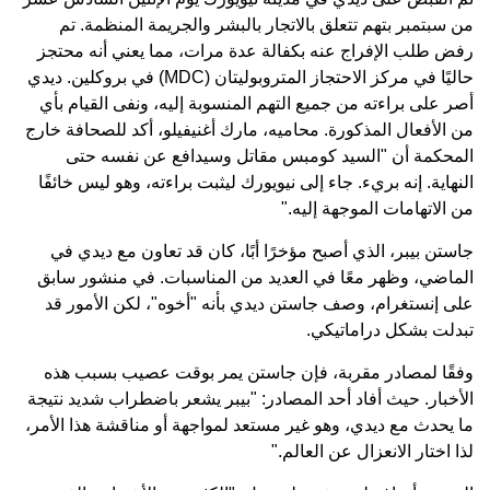
من سبتمبر بتهم تتعلق بالاتجار بالبشر والجريمة المنظمة. تم
رفض طلب الإفراج عنه بكفالة عدة مرات، مما يعني أنه محتجز
حاليًا في مركز الاحتجاز المتروبوليتان (MDC) في بروكلين. ديدي
أصر على براءته من جميع التهم المنسوبة إليه، ونفى القيام بأي
من الأفعال المذكورة. محاميه، مارك أغنيفيلو، أكد للصحافة خارج
المحكمة أن "السيد كومبس مقاتل وسيدافع عن نفسه حتى
النهاية. إنه بريء. جاء إلى نيويورك ليثبت براءته، وهو ليس خائفًا
من الاتهامات الموجهة إليه."
جاستن بيبر، الذي أصبح مؤخرًا أبًا، كان قد تعاون مع ديدي في
الماضي، وظهر معًا في العديد من المناسبات. في منشور سابق
على إنستغرام، وصف جاستن ديدي بأنه "أخوه"، لكن الأمور قد
تبدلت بشكل دراماتيكي.
وفقًا لمصادر مقربة، فإن جاستن يمر بوقت عصيب بسبب هذه
الأخبار. حيث أفاد أحد المصادر: "بيبر يشعر باضطراب شديد نتيجة
ما يحدث مع ديدي، وهو غير مستعد لمواجهة أو مناقشة هذا الأمر،
لذا اختار الانعزال عن العالم."