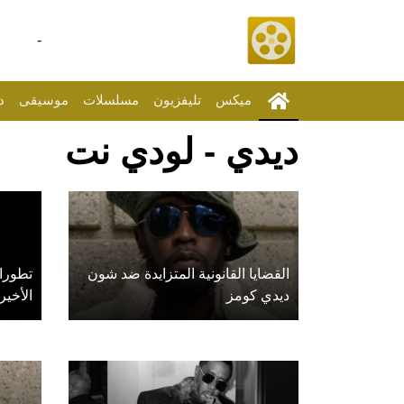
-
ميكس
تليفزيون
مسلسلات
موسيقى
د
ديدي - لودي نت
القضايا القانونية المتزايدة ضد شون
تطورا
ديدي كومز
الأخير