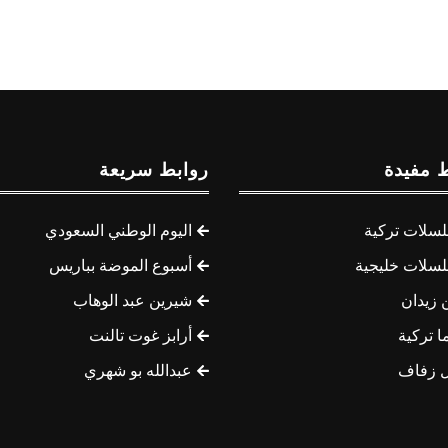
 مفيدة
روابط سريعة
سلات تركية
اليوم الوطني السعودي
سلات خليجية
أسبوع الموضة بباريس
 زيدان
شيرين عبد الوهاب
ا تركية
أرابز غوت تالنت
 زفاف
عبدالله بو شهري