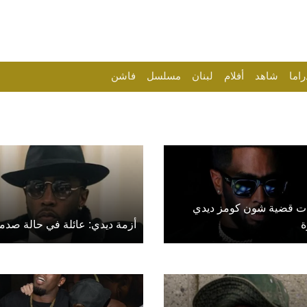
راما
شاهد
أفلام
لبنان
مسلسل
فاشن
ت قضية شون كومز ديدي
ة
أزمة ديدي: عائلة في حالة صدم