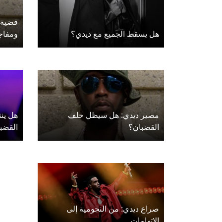
قضية 
هل يسقط الجميع مع ديدي؟
ومفاج
مصير ديدي: هل سيظل خلف
هل ين
القضبان؟
القضب
صراع ديدي: من النجومية إلى
الاتهامات