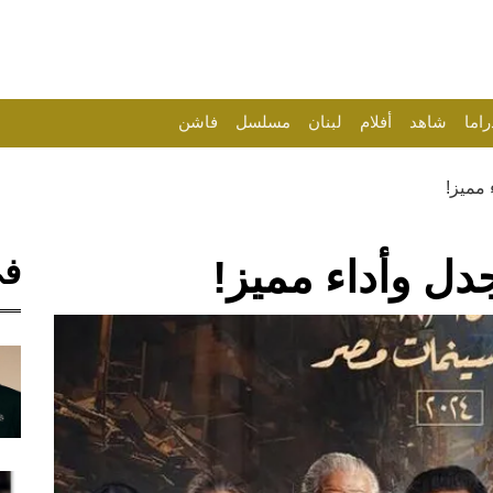
راما
شاهد
أفلام
لبنان
مسلسل
فاشن
 مميز!
في
دل وأداء مميز!