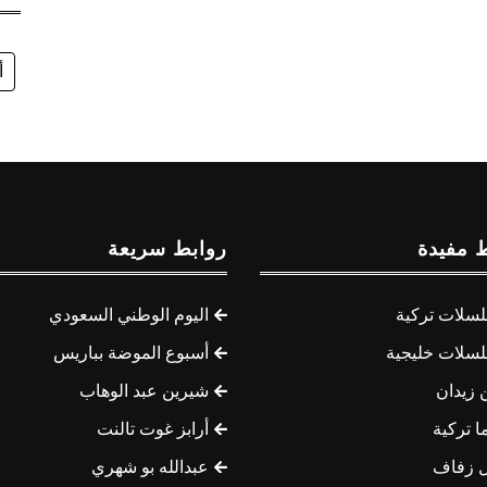
أ
 مفيدة
روابط سريعة
سلات تركية
اليوم الوطني السعودي
سلات خليجية
أسبوع الموضة بباريس
 زيدان
شيرين عبد الوهاب
ا تركية
أرابز غوت تالنت
 زفاف
عبدالله بو شهري