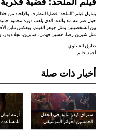
فيلم الملحد: قضية فكرية 
يتناول فيلم "الملحد" قضايا التطرف والإلحاد من خل
حول صراعه مع والده، الذي يلعب دوره محمود حميدة
بين الشخصيتين يمثل جوهر الفيلم، ويعكس تباين الأفكا
مثل شيرين رضا، حسين فهمي، صابرين، نجلاء بدر، وتا
طارق الشناوي
أحمد حاتم
أخبار ذات صلة
ستراي كيدز تتألق في الحفل
أزمة لبنان:
الخمسين لجوائز الموسيقى
للمساعدة