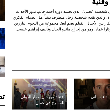
وفنية
ال شخصية "يحيى"، الذي يجسد دوره أحمد حاتم. تدور الأحداث
، والذي يقدم شخصية رجل متطرف دينياً. هذا الصدام الفكري
ر بين الأجيال. الفيلم يضم أيضًا مجموعة من النجوم البارزين
را عماد، وهو من إخراج ماندو العدل وتأليف إبراهيم عيسى.
تص
 نداء إنساني
افتتاح مهرجان ظفار الدولي
للمسرح في عمان