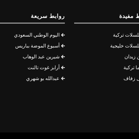
 مفيدة
روابط سريعة
سلات تركية
اليوم الوطني السعودي
سلات خليجية
أسبوع الموضة بباريس
 زيدان
شيرين عبد الوهاب
ا تركية
أرابز غوت تالنت
 زفاف
عبدالله بو شهري