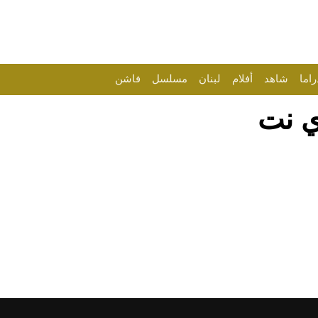
راما
شاهد
أفلام
لبنان
مسلسل
فاشن
ي نت