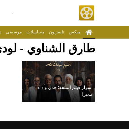
-
ميكس
تليفزيون
مسلسلات
موسيقى
د
طارق الشناوي - لود
أسرار فيلم الملحد: جدل وأداء
مميز!