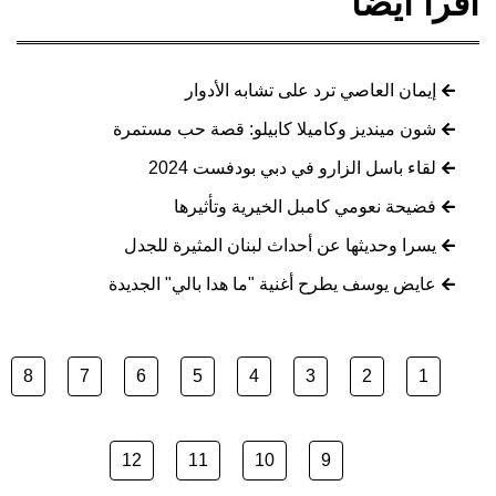
اقرأ أيضا
إيمان العاصي ترد على تشابه الأدوار
شون مينديز وكاميلا كابيلو: قصة حب مستمرة
لقاء باسل الزارو في دبي بودفست 2024
فضيحة نعومي كامبل الخيرية وتأثيرها
يسرا وحديثها عن أحداث لبنان المثيرة للجدل
عايض يوسف يطرح أغنية "ما هدا بالي" الجديدة
8
7
6
5
4
3
2
1
12
11
10
9