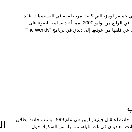
 جينيفر لوبيز، التي كانت مرتبطة به في التسعينيات. فقد
انتشرت صورة قديمة لهما من حفل أقيم في نيويورك في الرابع من يوليو 2000، مما أعاد تسليط الضوء على
علاقتهما. لكن جدلًا جديدًا أثير حول والدتها التي عبرت عن قلقها من عودتها إلى ديدي في برنامج "The Wendy
ب
لم يتوقف الأمر عند هذا الحد، فقد أثيرت أيضًا ذكريات حادثة اعتقال جينيفر لوبيز في عام 1999 بسبب حادث إطلاق
ال
 كانت مع ديدي في تلك الليلة، مما زاد من الشكوك حول