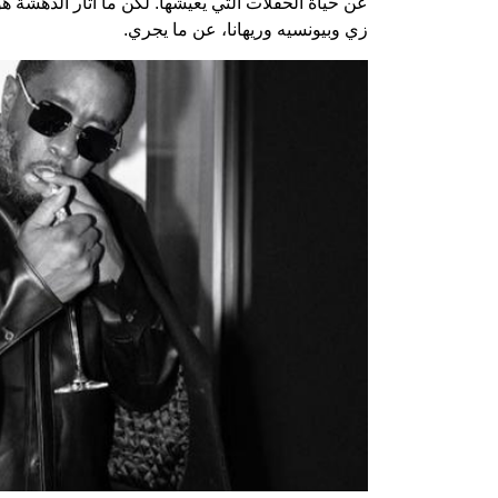
عن حياة الحفلات التي يعيشها. لكن ما أثار الدهشة
زي وبيونسيه وريهانا، عن ما يجري.