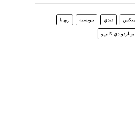
يكس
ديدي
بيونسيه
ريهانا
يوناردو دي كابريو