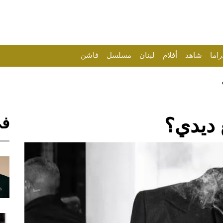
راما
شاهد
أفلام
لبنان
مسلسل
فاشن
في
 ديدي؟